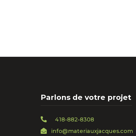
Parlons de votre projet

418-882-8308

info@materiauxjacques.com