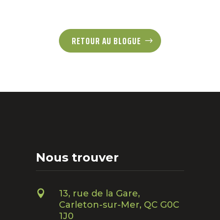
RETOUR AU BLOGUE
Nous trouver

13, rue de la Gare,
Carleton-sur-Mer, QC G0C
1J0